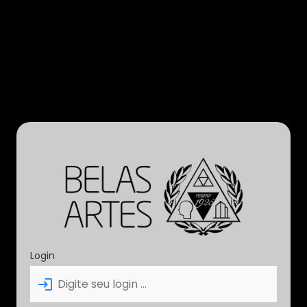
Login
login_outline